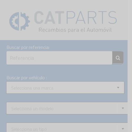
Skip
to
content
Buscar por referencia:
Buscar por vehículo :
Selecciona una marca
Selecciona un modelo
Selecciona un tipo