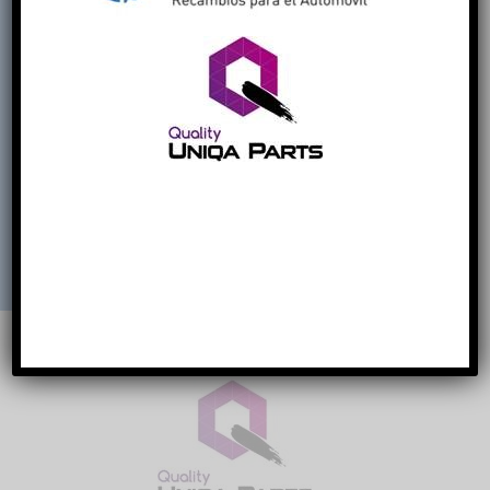
información
COOKIES ESTRICTAMENTE
NECESARIAS
COOKIES DE FUNCIONALIDAD
ACEPTAR TODO
RECHAZAR TODO
MOSTRAR DETALLES
POWERED BY COOKIESCRIPT