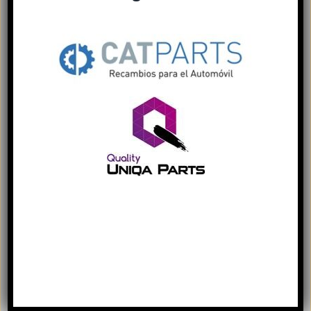
Este sitio web usa cookies para
mejorar la experiencia del usuario. Al
utilizar nuestro sitio web, usted
acepta todas las cookies de acuerdo
con nuestra Política de cookies.
Más
información
Pinza de freno –
COOKIES ESTRICTAMENTE
NECESARIAS
66151715501
COOKIES DE FUNCIONALIDAD
33,36
€
ACEPTAR TODO
Añadir al carrito
Details
RECHAZAR TODO
MOSTRAR DETALLES
POWERED BY COOKIESCRIPT
Out of stock