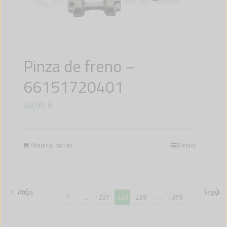
Pinza de freno –
66151720401
48,95
€
Añadir al carrito
Details
Atras
Seguien
1
…
237
238
239
…
379