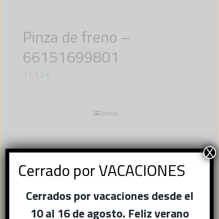
Pinza de freno –
66151699801
71,12
€
Details
X
Cerrado por VACACIONES
×
Cerrados por vacaciones desde el
Ese sitio web utiliza
cookies
10 al 16 de agosto. Feliz verano