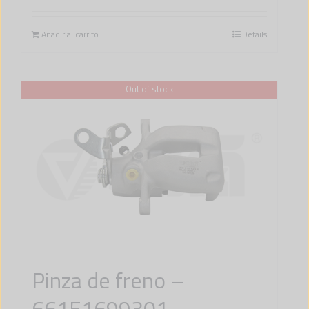
Añadir al carrito
Details
Out of stock
Pinza de freno –
66151699301