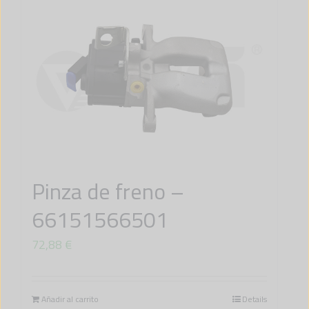
Pinza de freno –
66151566501
72,88
€
Añadir al carrito
Details