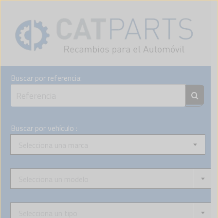
Skip
to
content
Buscar por referencia:
Buscar por vehículo :
Selecciona una marca
Selecciona un modelo
Selecciona un tipo