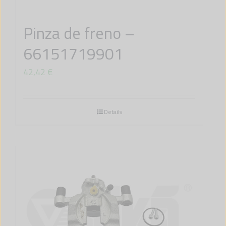
Pinza de freno –
66151719901
42,42
€
Details