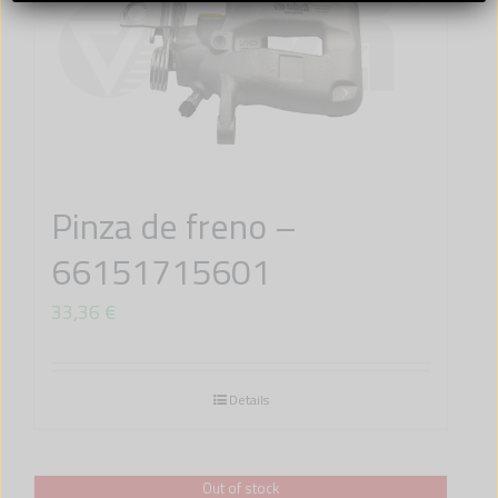
Pinza de freno –
66151715601
33,36
€
Details
Out of stock