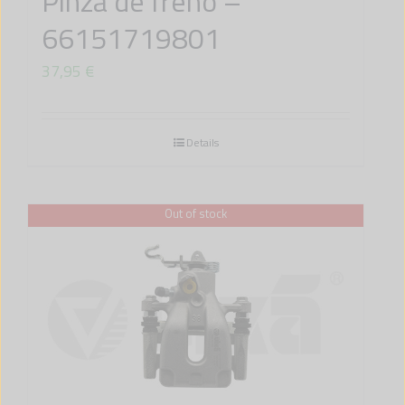
Pinza de freno –
66151719801
37,95
€
Details
Out of stock