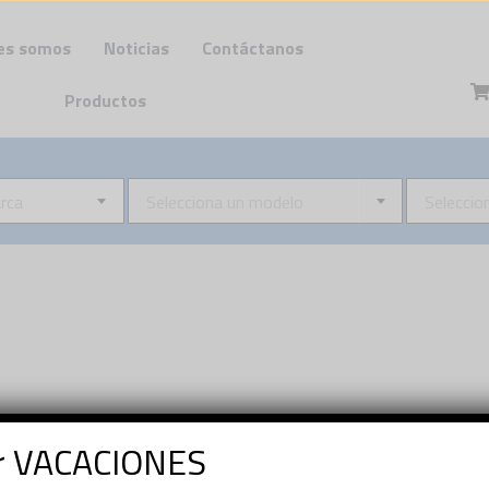
es somos
Noticias
Contáctanos
Productos
rca
Selecciona un modelo
Seleccio
or VACACIONES