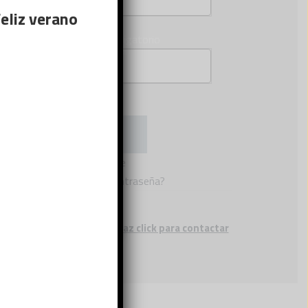
eliz verano
Obligatorio
Contraseña
*
×
 sitio web,
ormación
Acceso
Recuérdame
¿Olvidaste la contraseña?
Si no eres cliente, haz click para contactar
con nosotros