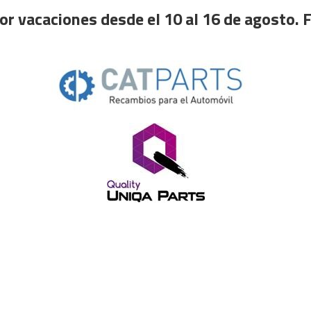
or vacaciones desde el 10 al 16 de agosto. F
Ese sitio web utiliza cookies
 web usa cookies para mejorar la experiencia del usuario. Al utilizar nuestro
epta todas las cookies de acuerdo con nuestra Política de cookies.
Más inf
COOKIES ESTRICTAMENTE NECESARIAS
COOKIES DE FUNCIONALIDAD
ACEPTAR TODO
RECHAZAR TODO
MOSTRAR DETALLES
POWERED BY COOKIESCRIPT