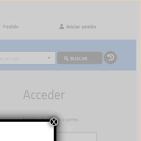
Pedido
Iniciar sesión
na un tipo
BUSCAR
Acceder
Nombre de usuario o correo
X
Obligatorio
electrónico
*