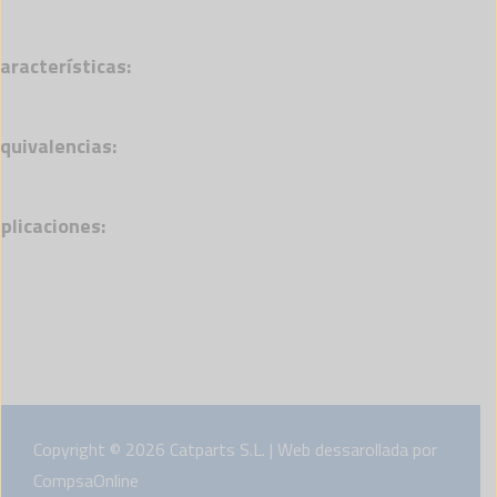
aracterísticas:
quivalencias:
plicaciones:
Copyright © 2026 Catparts S.L. | Web dessarollada por
CompsaOnline