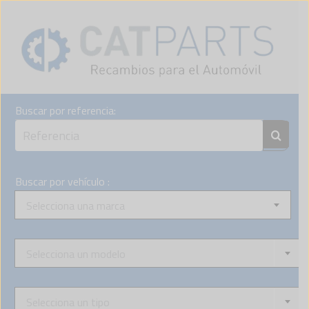
Skip
to
content
Buscar por referencia:
Buscar por vehículo :
Selecciona una marca
Selecciona un modelo
Selecciona un tipo