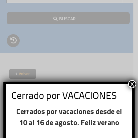
BUSCAR
Volver
Acceder
X
Cerrado por VACACIONES
×
Cerrados por vacaciones desde el
Ese sitio web utiliza
Nombre de usuario o correo
cookies
10 al 16 de agosto. Feliz verano
Obligatorio
electrónico
*
Este sitio web usa cookies para
mejorar la experiencia del usuario. Al