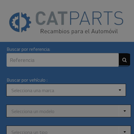
Skip
to
content
Buscar por referencia:
Buscar por vehículo :
Selecciona una marca
Selecciona un modelo
Selecciona un tipo