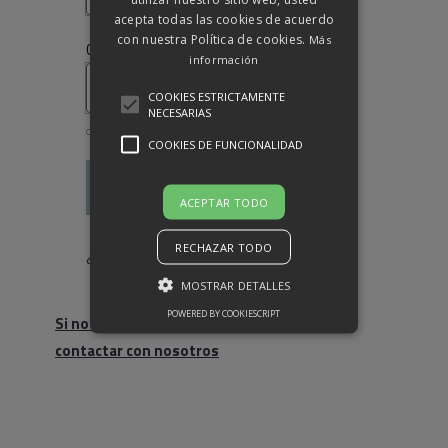
acepta todas las cookies de acuerdo
con nuestra Política de cookies.
Más
Obligatorio
Contraseña
*
información
COOKIES ESTRICTAMENTE
NECESARIAS
COOKIES DE FUNCIONALIDAD
Acceso
ACEPTAR TODO
Recuérdame
RECHAZAR TODO
¿Olvidaste la contraseña?
MOSTRAR DETALLES
POWERED BY COOKIESCRIPT
Si no eres cliente, haz click para
contactar con nosotros