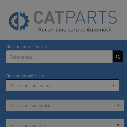
Skip
to
content
Buscar por referencia:
Buscar por vehículo :
Selecciona una marca
Selecciona un modelo
Selecciona un tipo