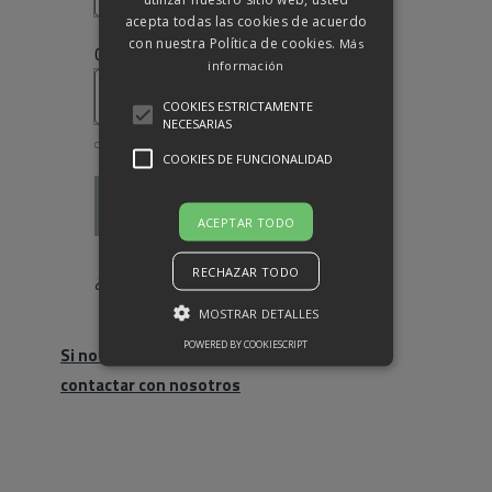
acepta todas las cookies de acuerdo
con nuestra Política de cookies.
Más
Obligatorio
Contraseña
*
información
COOKIES ESTRICTAMENTE
NECESARIAS
COOKIES DE FUNCIONALIDAD
Acceso
ACEPTAR TODO
Recuérdame
RECHAZAR TODO
¿Olvidaste la contraseña?
MOSTRAR DETALLES
POWERED BY COOKIESCRIPT
Si no eres cliente, haz click para
contactar con nosotros