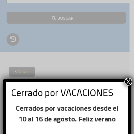
BUSCAR
Volver
Acceder
X
Cerrado por VACACIONES
×
Cerrados por vacaciones desde el
Ese sitio web utiliza
Nombre de usuario o correo
cookies
10 al 16 de agosto. Feliz verano
Obligatorio
electrónico
*
Este sitio web usa cookies para
mejorar la experiencia del usuario. Al