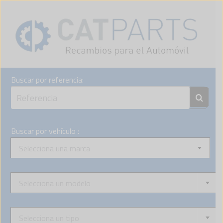
Skip
to
content
Buscar por referencia:
Buscar por vehículo :
Selecciona una marca
Selecciona un modelo
Selecciona un tipo