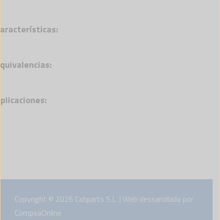
aracterísticas:
quivalencias:
plicaciones:
Copyright © 2026 Catparts S.L. | Web dessarollada por
CompsaOnline