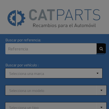
Skip
to
content
Buscar por referencia:
Buscar por vehículo :
Selecciona una marca
Selecciona un modelo
Selecciona un tipo