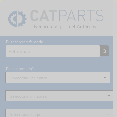
Skip
to
content
Buscar por referencia:
Buscar por vehículo :
Selecciona una marca
Selecciona un modelo
Selecciona un tipo