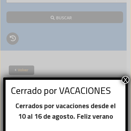
BUSCAR
Volver
Acceder
X
Cerrado por VACACIONES
×
Cerrados por vacaciones desde el
Ese sitio web utiliza
Nombre de usuario o correo
cookies
10 al 16 de agosto. Feliz verano
Obligatorio
electrónico
*
Este sitio web usa cookies para
mejorar la experiencia del usuario. Al