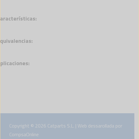
aracterísticas:
quivalencias:
plicaciones:
Copyright © 2026 Catparts S.L. | Web dessarollada por
CompsaOnline