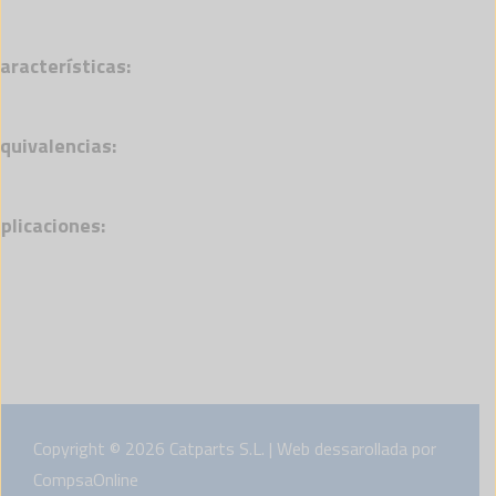
aracterísticas:
quivalencias:
plicaciones:
Copyright © 2026 Catparts S.L. | Web dessarollada por
CompsaOnline