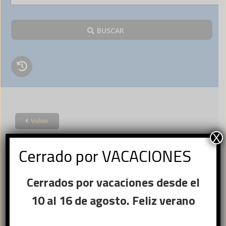
BUSCAR
Volver
Acceder
X
Cerrado por VACACIONES
×
Cerrados por vacaciones desde el
Ese sitio web utiliza
Nombre de usuario o correo
cookies
10 al 16 de agosto. Feliz verano
Obligatorio
electrónico
*
Este sitio web usa cookies para
mejorar la experiencia del usuario. Al