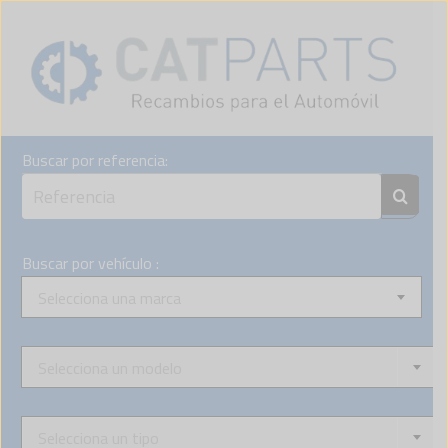
Skip
to
content
Buscar por referencia:
Buscar por vehículo :
Selecciona una marca
Selecciona un modelo
Selecciona un tipo