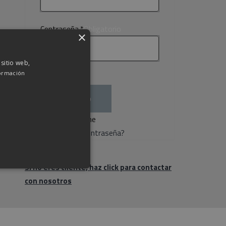
Obligatorio
Contraseña
*
×
 sitio web,
ormación
Acceso
Recuérdame
¿Olvidaste la contraseña?
Si no eres cliente, haz click para contactar
con nosotros