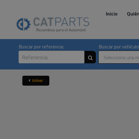
Skip
to
Inicio
Quié
content
Buscar por referencia:
Buscar por vehículo
Selecciona una 
Volver