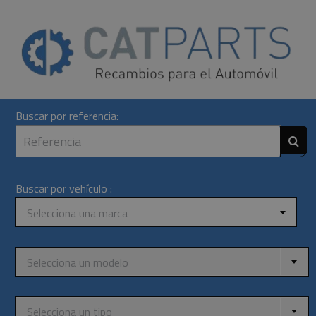
Skip
to
content
Buscar por referencia:
Buscar por vehículo :
Selecciona una marca
Selecciona un modelo
Selecciona un tipo