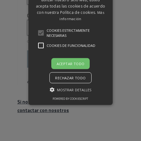
acepta todas las cookies de acuerdo
con nuestra Política de cookies.
Más
Obligatorio
Contraseña
*
información
COOKIES ESTRICTAMENTE
NECESARIAS
COOKIES DE FUNCIONALIDAD
Acceso
ACEPTAR TODO
Recuérdame
RECHAZAR TODO
¿Olvidaste la contraseña?
MOSTRAR DETALLES
POWERED BY COOKIESCRIPT
Si no eres cliente, haz click para
contactar con nosotros