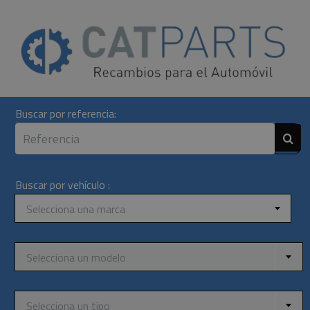
Skip
to
content
Buscar por referencia:
Buscar por vehículo :
Selecciona una marca
Selecciona un modelo
Selecciona un tipo