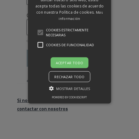
acepta todas las cookies de acuerdo
con nuestra Política de cookies.
Más
Obligatorio
Contraseña
*
información
COOKIES ESTRICTAMENTE
NECESARIAS
COOKIES DE FUNCIONALIDAD
Acceso
ACEPTAR TODO
Recuérdame
RECHAZAR TODO
¿Olvidaste la contraseña?
MOSTRAR DETALLES
POWERED BY COOKIESCRIPT
Si no eres cliente, haz click para
contactar con nosotros