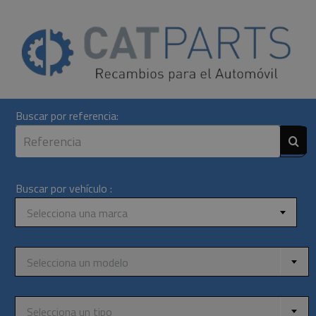
Skip
to
content
Buscar por referencia:
Buscar por vehículo :
Selecciona una marca
Selecciona un modelo
Selecciona un tipo