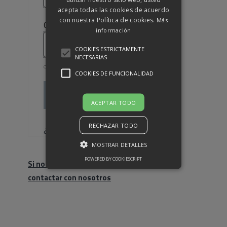
acepta todas las cookies de acuerdo
con nuestra Política de cookies.
Más
Obligatorio
Contraseña
*
información
COOKIES ESTRICTAMENTE
NECESARIAS
COOKIES DE FUNCIONALIDAD
Acceso
ACEPTAR TODO
Recuérdame
RECHAZAR TODO
¿Olvidaste la contraseña?
MOSTRAR DETALLES
POWERED BY COOKIESCRIPT
Si no eres cliente, haz click para
contactar con nosotros