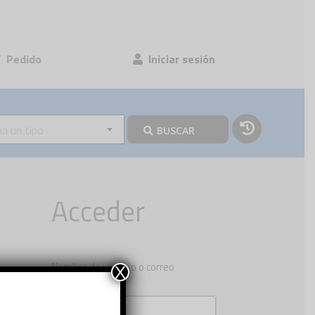
Pedido
Iniciar sesión
na un tipo
BUSCAR
Acceder
Nombre de usuario o correo
X
Obligatorio
electrónico
*