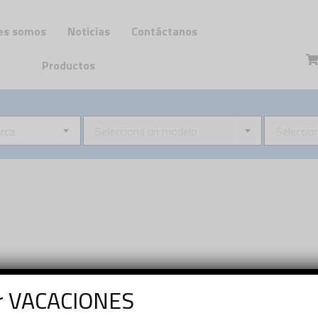
es somos
Noticias
Contáctanos
Productos
rca
Selecciona un modelo
Seleccio
or VACACIONES