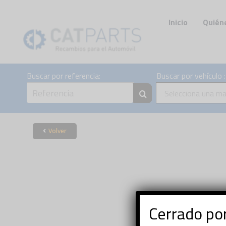
Skip
to
Inicio
Quién
content
Buscar por referencia:
Buscar por vehículo :
Selecciona una ma
Volver
Cerrado p