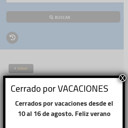
BUSCAR
Volver
Acceder
X
Cerrado por VACACIONES
×
Cerrados por vacaciones desde el
Ese sitio web utiliza
Nombre de usuario o correo
cookies
10 al 16 de agosto. Feliz verano
Obligatorio
electrónico
*
Este sitio web usa cookies para
mejorar la experiencia del usuario. Al