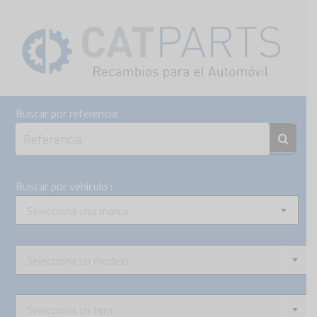
Skip
to
content
Buscar por referencia:
Buscar por vehículo :
Selecciona una marca
Selecciona un modelo
Selecciona un tipo