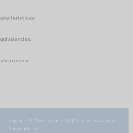
aracterísticas:
quivalencias:
plicaciones:
Copyright © 2026 Catparts S.L. | Web dessarollada por
CompsaOnline