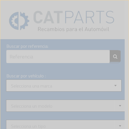
Skip
to
content
Buscar por referencia:
Buscar por vehículo :
Selecciona una marca
Selecciona un modelo
Selecciona un tipo