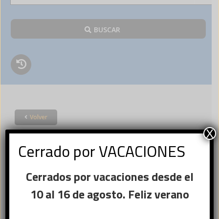
BUSCAR
Volver
Acceder
X
Cerrado por VACACIONES
×
Cerrados por vacaciones desde el
Ese sitio web utiliza
Nombre de usuario o correo
cookies
10 al 16 de agosto. Feliz verano
Obligatorio
electrónico
*
Este sitio web usa cookies para
mejorar la experiencia del usuario. Al