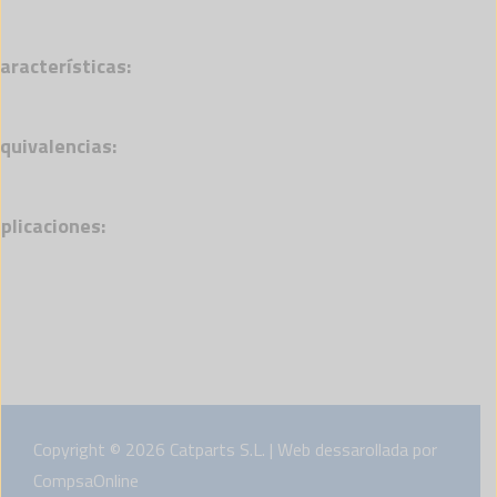
aracterísticas:
quivalencias:
plicaciones:
Copyright © 2026 Catparts S.L. | Web dessarollada por
CompsaOnline