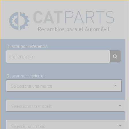
Skip
to
content
Buscar por referencia:
Buscar por vehículo :
Selecciona una marca
Selecciona un modelo
Selecciona un tipo