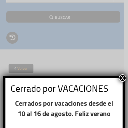
BUSCAR
Volver
Acceder
X
Cerrado por VACACIONES
×
Cerrados por vacaciones desde el
Ese sitio web utiliza
Nombre de usuario o correo
cookies
10 al 16 de agosto. Feliz verano
Obligatorio
electrónico
*
Este sitio web usa cookies para
mejorar la experiencia del usuario. Al