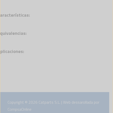
aracterísticas:
quivalencias:
plicaciones:
Copyright © 2026 Catparts S.L. | Web dessarollada por
CompsaOnline