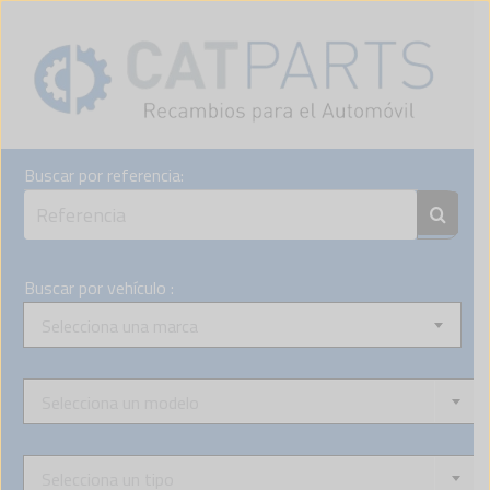
Skip
to
content
Buscar por referencia:
Buscar por vehículo :
Selecciona una marca
Selecciona un modelo
Selecciona un tipo