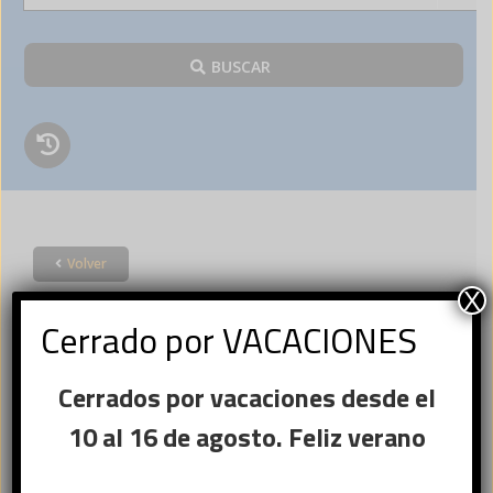
BUSCAR
Volver
Acceder
X
Cerrado por VACACIONES
×
Cerrados por vacaciones desde el
Ese sitio web utiliza
Nombre de usuario o correo
cookies
10 al 16 de agosto. Feliz verano
Obligatorio
electrónico
*
Este sitio web usa cookies para
mejorar la experiencia del usuario. Al