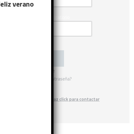
eliz verano
Obligatorio
Contraseña
*
Acceso
Recuérdame
¿Olvidaste la contraseña?
Si no eres cliente, haz click para contactar
con nosotros