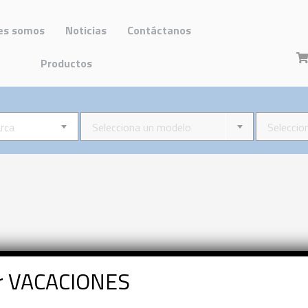
es somos
Noticias
Contáctanos
Productos
rca
Selecciona un modelo
Seleccio
or VACACIONES