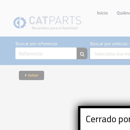
Skip
to
Inicio
Quién
content
Buscar por referencia:
Buscar por vehículo :
Selecciona una ma
Volver
Cerrado p