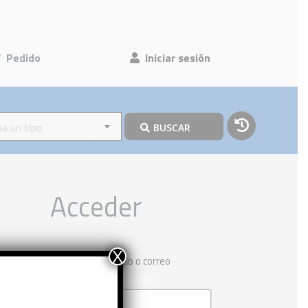
Pedido
Iniciar sesión
na un tipo
BUSCAR
Acceder
X
Nombre de usuario o correo
Obligatorio
electrónico
*