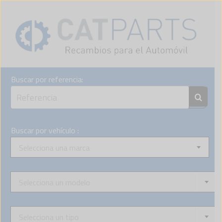
Skip
to
content
Buscar por referencia:
Buscar por vehículo :
Selecciona una marca
Selecciona un modelo
Selecciona un tipo