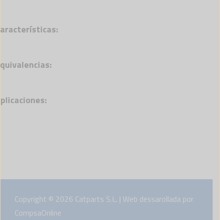
aracterísticas:
quivalencias:
plicaciones:
Copyright © 2026 Catparts S.L. | Web dessarollada por
CompsaOnline