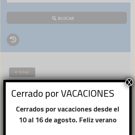
BUSCAR
Volver
Acceder
X
Cerrado por VACACIONES
×
Cerrados por vacaciones desde el
Ese sitio web utiliza
Nombre de usuario o correo
cookies
10 al 16 de agosto. Feliz verano
Obligatorio
electrónico
*
Este sitio web usa cookies para
mejorar la experiencia del usuario. Al