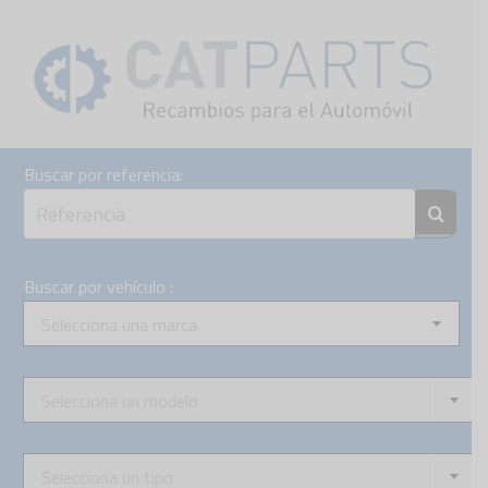
Skip
to
content
Buscar por referencia:
Buscar por vehículo :
Selecciona una marca
Selecciona un modelo
Selecciona un tipo