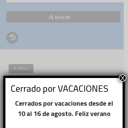
BUSCAR
Volver
Acceder
X
Cerrado por VACACIONES
×
Cerrados por vacaciones desde el
Ese sitio web utiliza
Nombre de usuario o correo
cookies
10 al 16 de agosto. Feliz verano
Obligatorio
electrónico
*
Este sitio web usa cookies para
mejorar la experiencia del usuario. Al