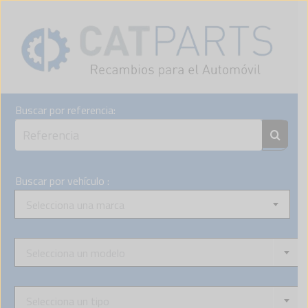
Skip
to
content
Buscar por referencia:
Buscar por vehículo :
Selecciona una marca
Selecciona un modelo
Selecciona un tipo