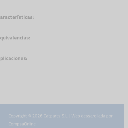
aracterísticas:
quivalencias:
plicaciones:
Copyright © 2026 Catparts S.L. | Web dessarollada por
CompsaOnline