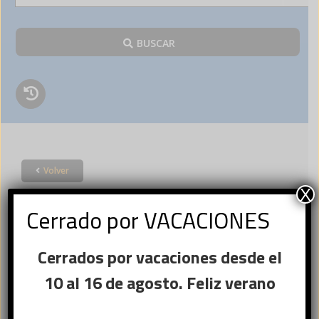
BUSCAR
Volver
Acceder
X
Cerrado por VACACIONES
×
Cerrados por vacaciones desde el
Ese sitio web utiliza
Nombre de usuario o correo
cookies
10 al 16 de agosto. Feliz verano
Obligatorio
electrónico
*
Este sitio web usa cookies para
mejorar la experiencia del usuario. Al